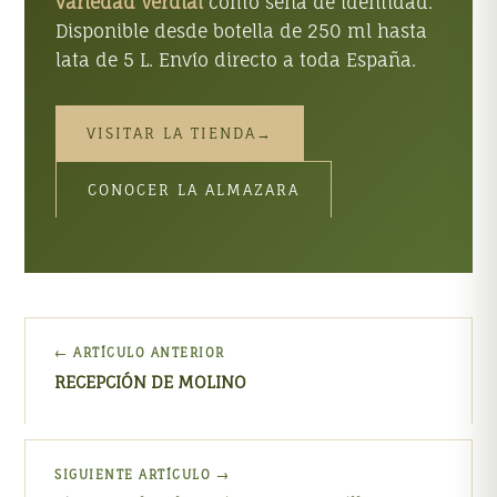
variedad Verdial
como seña de identidad.
Disponible desde botella de 250 ml hasta
lata de 5 L. Envío directo a toda España.
VISITAR LA TIENDA
→
CONOCER LA ALMAZARA
← ARTÍCULO ANTERIOR
RECEPCIÓN DE MOLINO
SIGUIENTE ARTÍCULO →