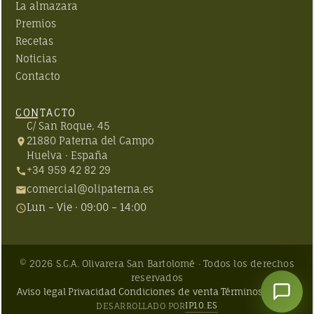
La almazara
Premios
Recetas
Noticias
Contacto
CONTACTO
C/ San Roque, 45
21880
Paterna del Campo
Huelva
·
España
+34 959 42 82 29
comercial@olipaterna.es
Lun – Vie · 09:00 – 14:00
©
2026
S.C.A. Olivarera San Bartolomé · Todos los derechos
reservados
Aviso legal
Privacidad
Condiciones de venta
Términos de uso
·
·
·
IP10.ES
DESARROLLADO POR