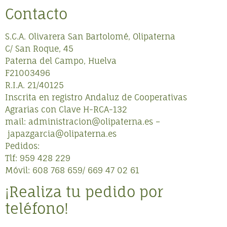
Contacto
S.C.A. Olivarera San Bartolomé, Olipaterna
C/ San Roque, 45
Paterna del Campo, Huelva
F21003496
R.I.A. 21/40125
Inscrita en registro Andaluz de Cooperativas
Agrarias con Clave H-RCA-132
mail:
administracion@olipaterna.es
–
japazgarcia@olipaterna.es
Pedidos:
Tlf: 959 428 229
Móvil: 608 768 659/ 669 47 02 61
¡Realiza tu pedido por
teléfono!